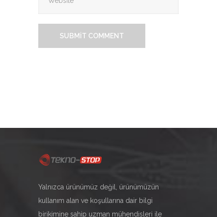
Yalnızca ürünümüz değil, ürünümüzün
kullanım alan ve koşullarına dair bilgi
birikimine sahip uzman mühendisleri ile