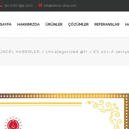
+90 (262) 999 2100
info@tekno-stop.com
SAYFA
HAKKIMIZDA
ÜRÜNLER
ÇÖZÜMLER
REFERANSLAR
H
ÜNCEL HABERLER
Uncategorized @tr
ES 401-A seviy