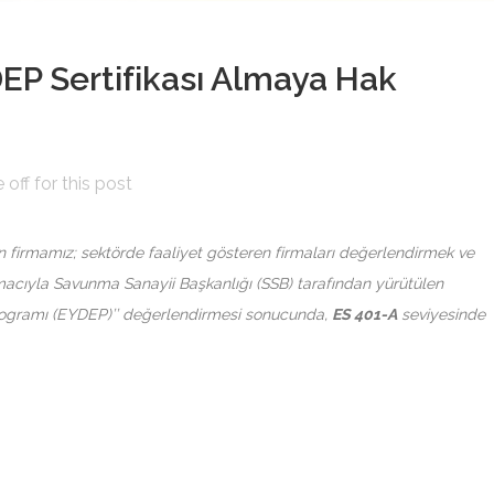
EP Sertifikası Almaya Hak
ff for this post
n firmamız; sektörde faaliyet gösteren firmaları değerlendirmek ve
amacıyla Savunma Sanayii Başkanlığı (SSB) tarafından yürütülen
Programı (EYDEP)’’ değerlendirmesi sonucunda,
ES 401-A
seviyesinde