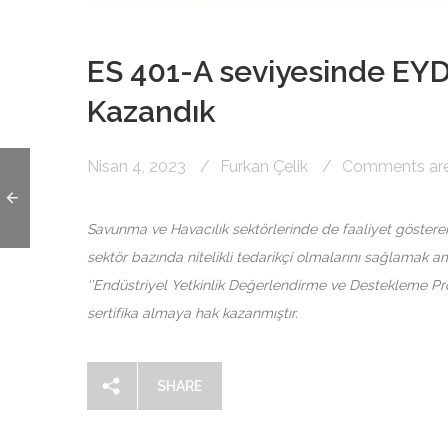
ES 401-A seviyesinde EYD
Kazandık
Nisan 4, 2023
Furkan Çelik
Comments are o
Savunma ve Havacılık sektörlerinde de faaliyet göstere
sektör bazında nitelikli tedarikçi olmalarını sağlamak 
‘’Endüstriyel Yetkinlik Değerlendirme ve Destekleme 
sertifika almaya hak kazanmıştır.
SHARE