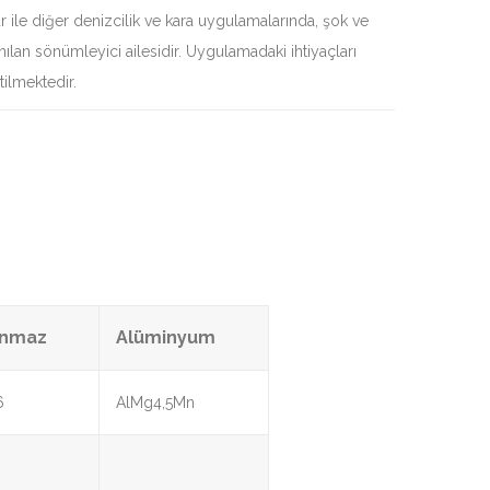
ar ile diğer denizcilik ve kara uygulamalarında, şok ve
nılan sönümleyici ailesidir. Uygulamadaki ihtiyaçları
tilmektedir.
anmaz
Alüminyum
6
AlMg4,5Mn