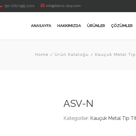
+90 (262) 999 2100
info@tekno-stop.com
ANASAYFA
HAKKIMIZDA
ÜRÜNLER
ÇÖZÜMLER
Home
Ürün Kataloğu
Kauçuk Metal Tip
ASV-N
Kategoriler:
Kauçuk Metal Tip Tit