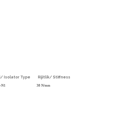
pi/ Isolator Type Rijitlik/ Stiffness
V-N1 38 N/mm