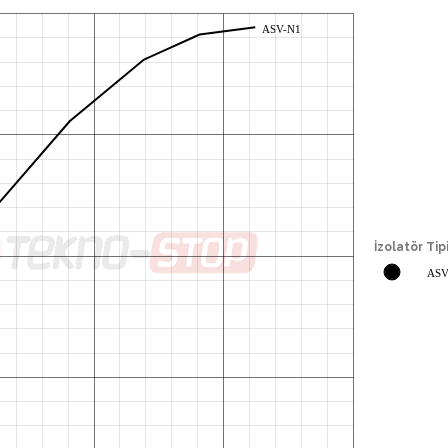
ASV-N1
İzolatör Ti
AS