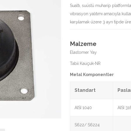
Sualtı, suüstü muharip platforml
vibrasyon yalıtımı amacıyla kulla
karşılamak üzere 3 ayrı tipde üre
Malzeme
Elastomer Yay
Tabii Kauçuk-NR
Metal Komponentler
Standart
Pasl
AISI 1040
AISI 31
S622/ S6224